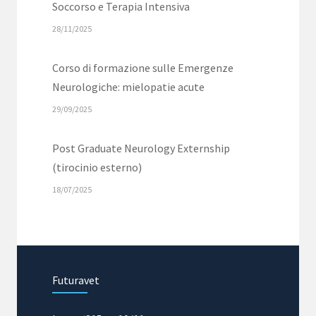
Soccorso e Terapia Intensiva
28/11/2025
Corso di formazione sulle Emergenze
Neurologiche: mielopatie acute
29/09/2025
Post Graduate Neurology Externship
(tirocinio esterno)
18/07/2025
Seminario di riproduzione
04/06/2025
Futuravet
Masterclass in Ematologia e Medicina
Trasfusionale