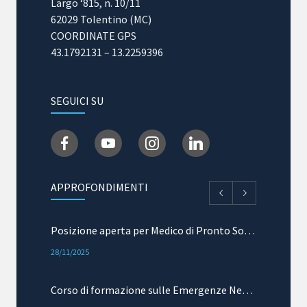
Largo ‘815, n. 10/11
31/03/2025
62029 Tolentino (MC)
COORDINATE GPS
43.1792131 – 13.2259396
SEGUICI SU
APPROFONDIMENTI
Posizione aperta per Medico di Pronto Soccorso e Terapia Intensiva
28/11/2025
Corso di formazione sulle Emergenze Neurologiche: mielopatie acute