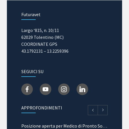
04/06/2025
Futuravet
Masterclass in Ematologia e Medicina
Trasfusionale
Largo ‘815, n. 10/11
31/03/2025
62029 Tolentino (MC)
COORDINATE GPS
43.1792131 – 13.2259396
SEGUICI SU
APPROFONDIMENTI
Posizione aperta per Medico di Pronto Soccorso e Terapia Intensiva