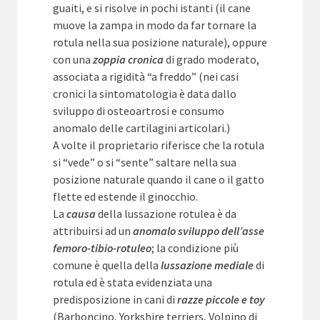
guaiti, e si risolve in pochi istanti (il cane
muove la zampa in modo da far tornare la
rotula nella sua posizione naturale), oppure
con una
zoppia cronica
di grado moderato,
associata a rigidità “a freddo” (nei casi
cronici la sintomatologia è data dallo
sviluppo di osteoartrosi e consumo
anomalo delle cartilagini articolari.)
A volte il proprietario riferisce che la rotula
si “vede” o si “sente” saltare nella sua
posizione naturale quando il cane o il gatto
flette ed estende il ginocchio.
La
causa
della lussazione rotulea è da
attribuirsi ad un
anomalo sviluppo dell’asse
femoro-tibio-rotuleo
; la condizione più
comune è quella della
lussazione mediale
di
rotula ed è stata evidenziata una
predisposizione in cani di
razze piccole e toy
(Barboncino, Yorkshire terriers, Volpino di