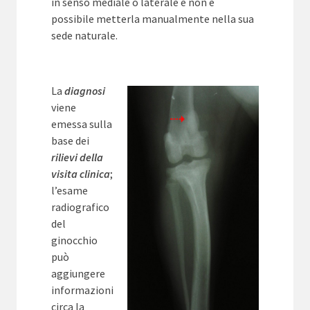
in senso mediale o laterale e non è
possibile metterla manualmente nella sua
sede naturale.
La
diagnosi
viene
emessa sulla
base dei
rilievi della
visita clinica
;
l’esame
radiografico
del
ginocchio
può
aggiungere
informazioni
circa la