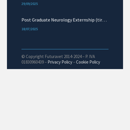
29/09/2025
Post Graduate Neurology Externship (tirocinio esterno)
18/07/2025
Seminario di riproduzione
04/06/2025
© Copyright Futuravet 2014-2024 – P. IVA
01830960439 –
Privacy Policy
–
Cookie Policy
Masterclass in Ematologia e Medicina Trasfusionale
31/03/2025