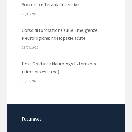
Soccorso e Terapia Intensiva
28/11/2025
Corso di formazione sulle Emergenze
Neurologiche: mielopatie acute
29/09/2025
Post Graduate Neurology Externship
(tirocinio esterno)
18/07/2025
Seminario di riproduzione
04/06/2025
Futuravet
Masterclass in Ematologia e Medicina
Trasfusionale