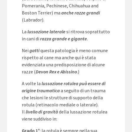
Pomerania, Pechinese, Chihuahua and
Boston Terrier) ma
anche razze grandi
(Labrador).
La
lussazione laterale
si ritrova soprattutto
in cani di
razza grande e gigante
.
Nei
gatti
questa patologia è meno comune
rispetto al cane ma anche qui è stata
evidenziata una predisposizione di alcune
razze (
Devon Rex e Abissino
.)
A volte la
lussazione rotulea può essere di
origine traumatica
a seguito di un trauma
che lesioni le strutture di supporto della
rotula (retinacolo mediale o laterale).
Il
livello di gravità
della lussazione rotulea
viene suddiviso in:
Grado 1°
: la rotula è sempre nella sua