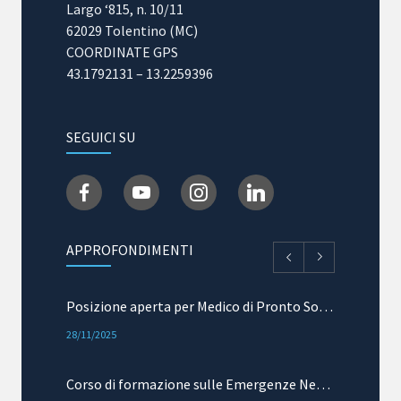
Largo ‘815, n. 10/11
31/03/2025
62029 Tolentino (MC)
COORDINATE GPS
43.1792131 – 13.2259396
SEGUICI SU
APPROFONDIMENTI
Posizione aperta per Medico di Pronto Soccorso e Terapia Intensiva
28/11/2025
Corso di formazione sulle Emergenze Neurologiche: mielopatie acute