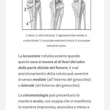
1.rotula; 2. solco trocleare; 3. legamento tibio-rotuleo; 4.
cresta tibiale; 5. lussazione mediale di rotula; 6. lussazione
laterale di rotula.
La
lussazione
rotulea avviene quando
questo
osso
si muove al di fuori del solco
della parte distale del femore
; il mal
posizionamento della rotula può avvenire
in senso
mediale
(all’interno del ginocchio)
o
laterale
(all’esterno del ginocchio).
La
sintomatologia
può presentarsi in
maniera
acuta
, con zoppia che si manifesta
in maniera improvvisa, associata o meno a