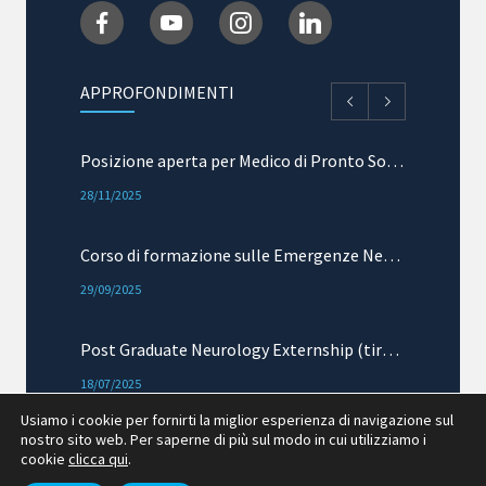
APPROFONDIMENTI
Posizione aperta per Medico di Pronto Soccorso e Terapia Intensiva
28/11/2025
Corso di formazione sulle Emergenze Neurologiche: mielopatie acute
29/09/2025
Post Graduate Neurology Externship (tirocinio esterno)
18/07/2025
Usiamo i cookie per fornirti la miglior esperienza di navigazione sul
nostro sito web. Per saperne di più sul modo in cui utilizziamo i
Seminario di riproduzione
cookie
clicca qui
.
04/06/2025